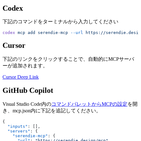
Codex
下記のコマンドをターミナルから入力してください
codex
 mcp
 add
 serendie-mcp
 --url
 https://serendie.desig
Cursor
下記のリンクをクリックすることで、自動的にMCPサーバ
ーが追加されます。
Cursor Deep Link
GitHub Copilot
Visual Studio Code内の
コマンドパレットからMCPの設定
を開
き、mcp.json内に下記を追記してください。
{
  "inputs"
: [],
  "servers"
: {
    "serendie-mcp"
: {
      "url"
: 
"https://serendie.design/mcp"
,