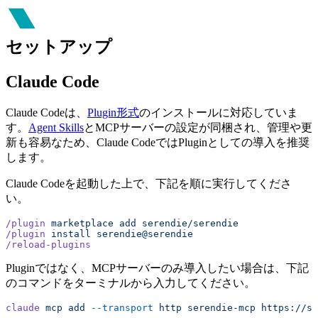
セットアップ
Claude Code
Claude Codeは、
Plugin形式
のインストールに対応していま
す。
Agent Skills
とMCPサーバーの設定が同梱され、管理や更
新も容易なため、Claude CodeではPluginとしての導入を推奨
します。
Claude Codeを起動した上で、下記を順に実行してくださ
い。
/plugin
 marketplace
 add
 serendie/serendie
/plugin
 install
 serendie@serendie
/reload-plugins
Pluginではなく、MCPサーバーのみ導入したい場合は、下記
のコマンドをターミナルから入力してください。
claude
 mcp
 add
 --transport
 http
 serendie-mcp
 https://se