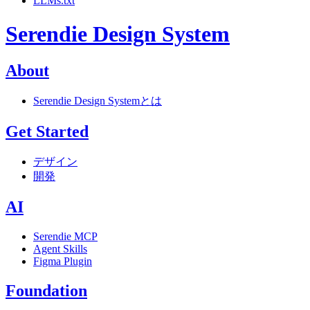
LLMs.txt
Serendie Design System
About
Serendie Design Systemとは
Get Started
デザイン
開発
AI
Serendie MCP
Agent Skills
Figma Plugin
Foundation