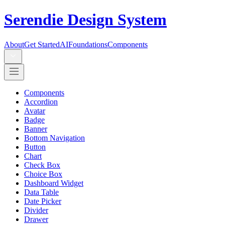
Serendie Design System
About
Get Started
AI
Foundations
Components
Components
Accordion
Avatar
Badge
Banner
Bottom Navigation
Button
Chart
Check Box
Choice Box
Dashboard Widget
Data Table
Date Picker
Divider
Drawer