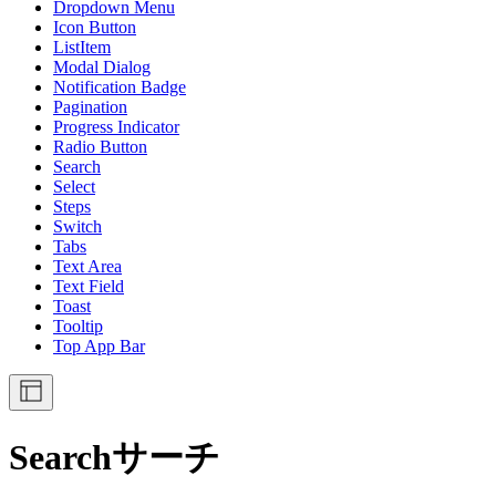
Dropdown Menu
Icon Button
ListItem
Modal Dialog
Notification Badge
Pagination
Progress Indicator
Radio Button
Search
Select
Steps
Switch
Tabs
Text Area
Text Field
Toast
Tooltip
Top App Bar
Search
サーチ