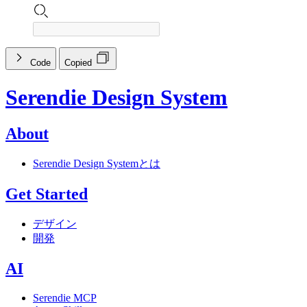
Code
Copied
Serendie Design System
About
Serendie Design Systemとは
Get Started
デザイン
開発
AI
Serendie MCP