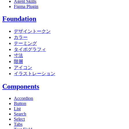
Agent Skills
Figma Plugin
Foundation
デザイントークン
カラー
テーミング
タイポグラフィ
寸法
階層
アイコン
イラストレーション
Components
Accordion
Button
List
Search
Select
Tabs