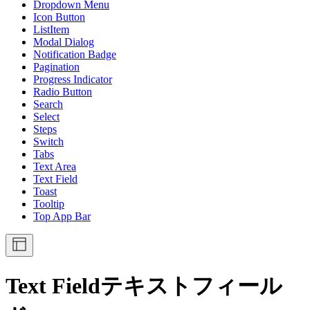
Dropdown Menu
Icon Button
ListItem
Modal Dialog
Notification Badge
Pagination
Progress Indicator
Radio Button
Search
Select
Steps
Switch
Tabs
Text Area
Text Field
Toast
Tooltip
Top App Bar
Text Field
テキストフィール