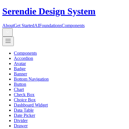
Serendie Design System
About
Get Started
AI
Foundations
Components
Components
Accordion
Avatar
Badge
Banner
Bottom Navigation
Button
Chart
Check Box
Choice Box
Dashboard Widget
Data Table
Date Picker
Divider
Drawer