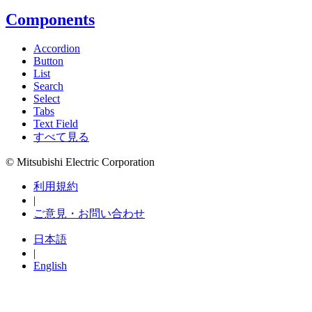
Components
Accordion
Button
List
Search
Select
Tabs
Text Field
すべて見る
© Mitsubishi Electric Corporation
利用規約
|
ご意見・お問い合わせ
日本語
|
English