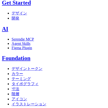
Get Started
デザイン
開発
AI
Serendie MCP
Agent Skills
Figma Plugin
Foundation
デザイントークン
カラー
テーミング
タイポグラフィ
寸法
階層
アイコン
イラストレーション