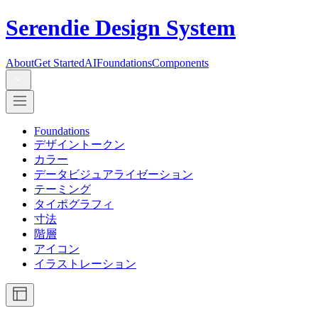
Serendie Design System
About
Get Started
AI
Foundations
Components
Foundations
デザイントークン
カラー
データビジュアライゼーション
テーミング
タイポグラフィ
寸法
階層
アイコン
イラストレーション