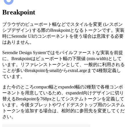
Breakpoint
ブラウザのビューポート幅などでスタイルを変更 (レスポン
シブデザイン) する際のBreakpointとなるトークンです。実装
時にSerendie UIのコンポーネントを使う場合は意識する必要
はありません。
Serendie Design Systemではモバイルファーストな実装を前提
に、Breakpointはビューポート幅の下限値 (min-width)として
います。リファレンストークンとして、一般的に利用される
ことが多いBreakpointをsmallからextraLargeまで4種類定義し
ています。
また今のところcompact幅とexpanded幅の2種類で各種コンポ
ーネントを用意しているため、expanded向けデザインに切り
替えるBreakpointを768pxとしてシステムトークンを定義して
います。今後タブレットやワイドデスクトップ用のシステム
トークンを追加する場合は、相対的に参照先を変更してくだ
さい。